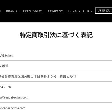
USER GUI
P
BRANDS
EVENT&NEWS
COMPANY
PRIVACY POLICY
特定商取引法に基づく表記
Sclass
 希望
県仙台市青葉区国分町１丁目６番１５号 奥田ビル4F
24-7026
u@sendai-sclass.com
//sendai-sclass.com