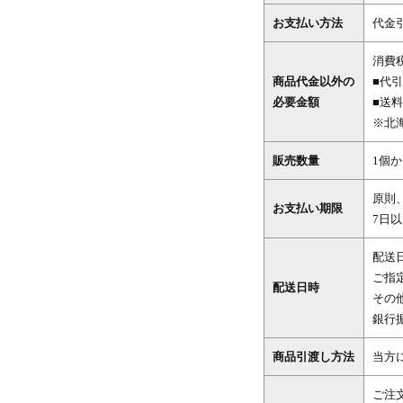
お支払い方法
代金
消費
商品代金以外の
■代引
必要金額
■送
※北
販売数量
1個
原則
お支払い期限
7日
配送
ご指
配送日時
その
銀行
商品引渡し方法
当方
ご注