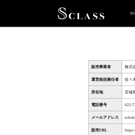
TO
販売事業者
株式会社
運営統括責任者
佐々木
所在地
宮城
電話番号
022-7
メールアドレス
tohok
販売URL
https: