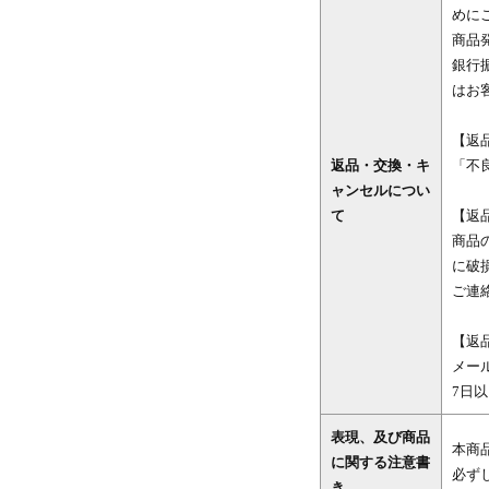
めに
商品
銀行
はお
【返
返品・交換・キ
「不
ャンセルについ
て
【返
商品
に破
ご連
【返
メー
7日
表現、及び商品
本商
に関する注意書
必ず
き