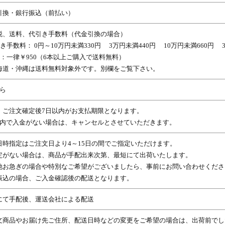
引換・銀行振込（前払い）
税、送料、代引き手数料（代金引換の場合）
き手数料： 0円～10万円未満330円 3万円未満440円 10万円未満660円 30
料：一律￥950（6本以上ご購入で送料無料）
海道・沖縄は送料無料対象外です。別欄をご覧下さい。
から
、ご注文確定後7日以内がお支払期限となります。
以内で入金がない場合は、キャンセルとさせていただきます。
日時指定はご注文日より4～15日の間でご指定いただけます。
定がない場合は、商品が手配出来次第、最短にて出荷いたします。
他お急ぎの場合や特別なご希望がございましたら、事前にお問い合わせくださ
振込の場合、ご入金確認後の配送となります。
にて手配後、運送会社による配送
文商品やお届け先ご住所、配送日時などの変更をご希望の場合は、出荷前でし