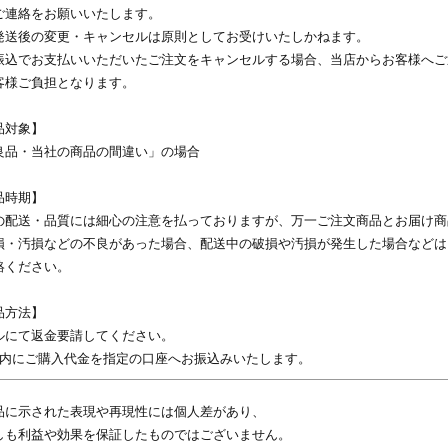
ご連絡をお願いいたします。
発送後の変更・キャンセルは原則としてお受けいたしかねます。
振込でお支払いいただいたご注文をキャンセルする場合、当店からお客様へご
客様ご負担となります。
品対象】
良品・当社の商品の間違い」の場合
品時期】
の配送・品質には細心の注意を払っておりますが、万一ご注文商品とお届け商
損・汚損などの不良があった場合、配送中の破損や汚損が発生した場合などは、
絡ください。
品方法】
ルにて返金要請してください。
以内にご購入代金を指定の口座へお振込みいたします。
品に示された表現や再現性には個人差があり、
しも利益や効果を保証したものではございません。